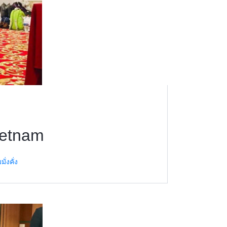
ietnam
่งคั่ง