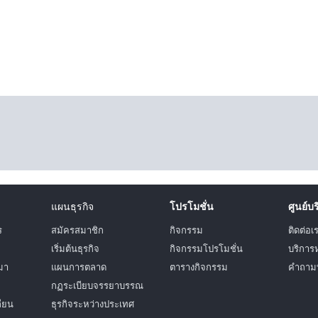
แผนธุรกิจ
โปรโมชั่น
ศูนย์บ
ร
สมัครสมาชิก
กิจกรรม
ติดต่อเ
เริ่มต้นธุรกิจ
กิจกรรมโปรโมชั่น
บริการ
มา
แผนการตลาด
ตารางกิจกรรม
คำถามท
กฏระเบียบจรรยาบรรณ
ถียน
ธุรกิจระหว่างประเทศ