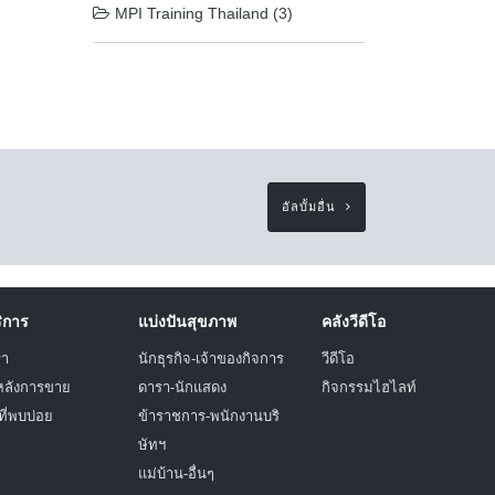
MPI Training Thailand (3)
อัลบั้มอื่น
ริการ
แบ่งปันสุขภาพ
คลังวีดีโอ
รา
นักธุรกิจ-เจ้าของกิจการ
วีดีโอ
หลังการขาย
ดารา-นักแสดง
กิจกรรมไฮไลท์
ี่พบบ่อย
ข้าราชการ-พนักงานบริ
ษัทฯ
แม่บ้าน-อื่นๆ